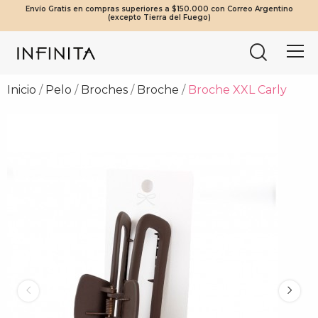
Envío Gratis en compras superiores a $150.000 con Correo Argentino
¡Beneficios Exclusivos! 20% OFF a partir de $2.000.000 | 10% OFF a
Tierra del Fuego envíos solo en compras a partir de $200.000
Mínimo de compra web $80.000
(excepto Tierra del Fuego)
partir de $1.000.000
vía Cruz del Sur.
Inicio
Pelo
Broches
Broche
Broche XXL Carly