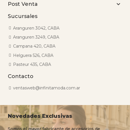

Post Venta
Sucursales
Aranguren 3042, CABA
Aranguren 3249, CABA
Campana 420, CABA
Helguera 526, CABA
Pasteur 435, CABA
Contacto
ventasweb@infinitamoda.com.ar
Novedades Exclusivas
Somos el mayor fabricante de accesorios de