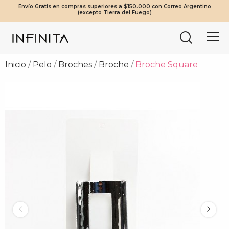
Envío Gratis en compras superiores a $150.000 con Correo Argentino
¡Beneficios Exclusivos! 20% OFF a partir de $2.000.000 | 10% OFF a
Tierra del Fuego envíos solo en compras a partir de $200.000
Mínimo de compra web $80.000
(excepto Tierra del Fuego)
partir de $1.000.000
vía Cruz del Sur.
Inicio
Pelo
Broches
Broche
Broche Square