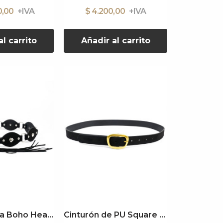
0,00
$ 4.200,00
l carrito
Añadir al carrito
Cinturón Faja Boho Heart
Cinturón de PU Square Buckle