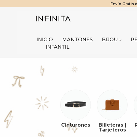
Envío Gratis 
¡Benefici
Tier
INICIO
MANTONES
BIJOU
P
INFANTIL
Cinturones
Billeteras |
Tarjeteros