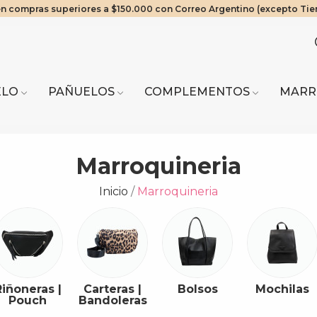
en compras superiores a $150.000 con Correo Argentino (excepto Tie
os Exclusivos! 20% OFF a partir de $2.000.000 | 10% OFF a partir de 
ra del Fuego envíos solo en compras a partir de $200.000 vía Cruz del
Mínimo de compra web $80.000
ELO
PAÑUELOS
COMPLEMENTOS
MARR
Marroquineria
Inicio
Marroquineria
Riñoneras |
Carteras |
Bolsos
Mochilas
Pouch
Bandoleras