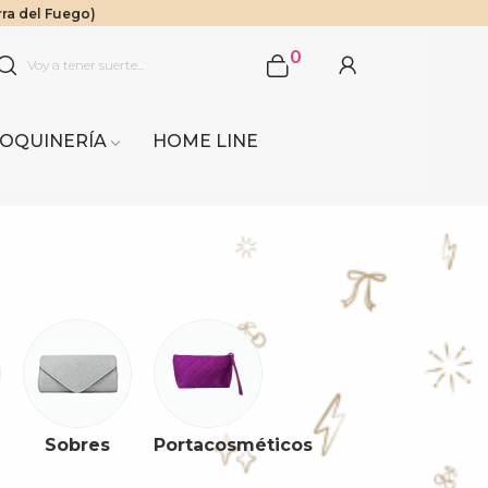
rra del Fuego)
$1.000.000
 Sur.
0
OQUINERÍA
HOME LINE
Sobres
Portacosméticos