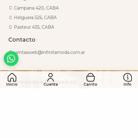
Campana 420, CABA
Helguera 526, CABA
Pasteur 435, CABA
Contacto
ventasweb@infinitamoda.com.ar
Novedades Exclusivas
Inicio
Cuenta
Carrito
Info
Somos el mayor fabricante de accesorios de
Argentina, con nuevos diseños y creando tendencias
día a día.
¿Querés tener novedades antes que nadie?