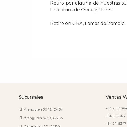
Retiro por alguna de nuestras s
los barrios de Once y Flores.
Retiro en GBA, Lomas de Zamora.
Sucursales
Ventas 
+54 9 11 306
Aranguren 3042, CABA
+54 9 11 6481
Aranguren 3249, CABA
+54 9 11 534
Campana 420, CABA