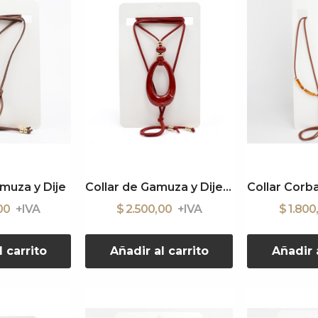
amuza y Dije
Collar de Gamuza y Dije Acrílico
,00
$ 2.500,00
$ 1.80
l carrito
Añadir al carrito
Añadir a