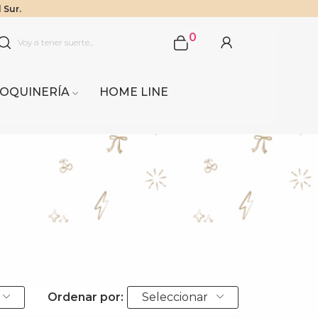
rra del Fuego)
$1.000.000
 Sur.
0
OQUINERÍA
HOME LINE
Ordenar por:
Seleccionar