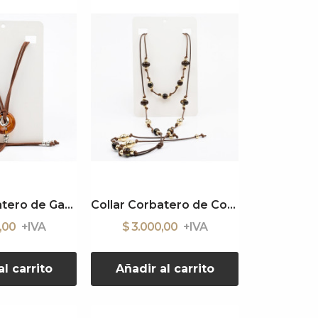
Collar Corbatero de Gamuza
Collar Corbatero de Cordón Value
0,00
$ 3.000,00
l carrito
Añadir al carrito