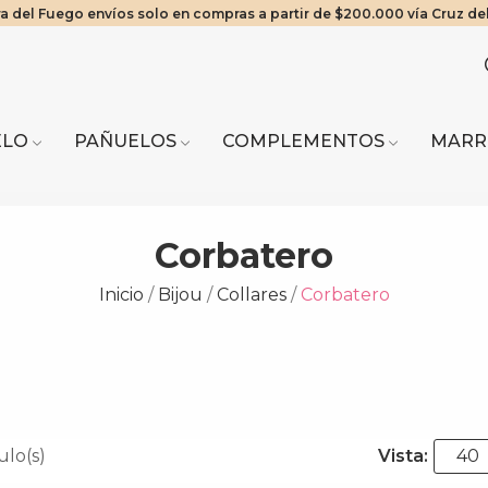
en compras superiores a $150.000 con Correo Argentino (excepto Tie
os Exclusivos! 20% OFF a partir de $2.000.000 | 10% OFF a partir de 
ra del Fuego envíos solo en compras a partir de $200.000 vía Cruz del
Mínimo de compra web $80.000
ELO
PAÑUELOS
COMPLEMENTOS
MARR
Corbatero
Inicio
Bijou
Collares
Corbatero
ulo(s)
Vista:
40