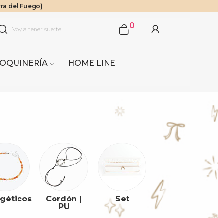
rra del Fuego)
$1.000.000
 Sur.
0
OQUINERÍA
HOME LINE
géticos
Cordón |
Set
PU