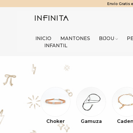
Envío Gratis 
¡Benefici
Tier
INICIO
MANTONES
BIJOU
P
INFANTIL
Choker
Gamuza
Cade