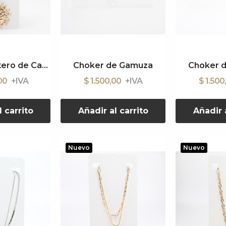
Collar Corbatero de Cadena
Choker de Gamuza
Choker 
,00
$ 1.500,00
$ 1.500
l carrito
Añadir al carrito
Añadir a
Nuevo
Nuevo