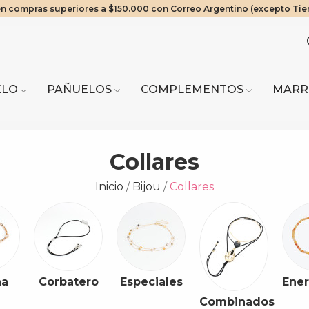
en compras superiores a $150.000 con Correo Argentino (excepto Tie
os Exclusivos! 20% OFF a partir de $2.000.000 | 10% OFF a partir de 
ra del Fuego envíos solo en compras a partir de $200.000 vía Cruz del
Mínimo de compra web $80.000
ELO
PAÑUELOS
COMPLEMENTOS
MARR
Collares
Inicio
Bijou
Collares
na
Corbatero
Especiales
Ener
Combinados