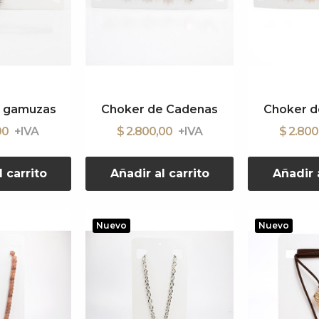
e gamuzas
Choker de Cadenas
Choker d
00
$ 2.800,00
$ 2.80
l carrito
Añadir al carrito
Añadir a
Nuevo
Nuevo