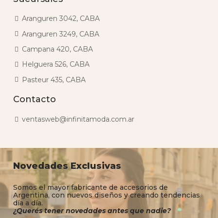
Aranguren 3042, CABA
Aranguren 3249, CABA
Campana 420, CABA
Helguera 526, CABA
Pasteur 435, CABA
Contacto
ventasweb@infinitamoda.com.ar
Novedades Exclusivas
Somos el mayor fabricante de accesorios de
Argentina, con nuevos diseños y creando tendencias
día a día.
¿Querés tener novedades antes que nadie?