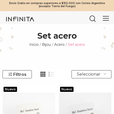
Envío Gratis en compras superiores a $150.000 con Correo Argentino
¡Beneficios Exclusivos! 20% OFF a partir de $2.000.000 | 10% OFF a
Tierra del Fuego envíos solo en compras a partir de $200.000
Mínimo de compra web $80.000
(excepto Tierra del Fuego)
partir de $1.000.000
vía Cruz del Sur.
Set acero
Inicio
Bijou
Acero
Set acero
Seleccionar
Filtros
Nuevo
Nuevo