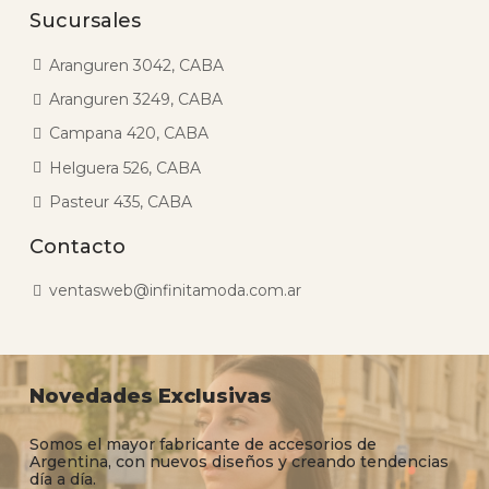
Sucursales
Aranguren 3042, CABA
Aranguren 3249, CABA
Campana 420, CABA
Helguera 526, CABA
Pasteur 435, CABA
Contacto
ventasweb@infinitamoda.com.ar
Novedades Exclusivas
Somos el mayor fabricante de accesorios de
Argentina, con nuevos diseños y creando tendencias
día a día.