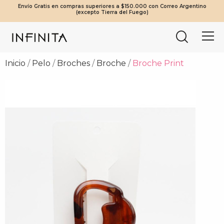
Envío Gratis en compras superiores a $150.000 con Correo Argentino
¡Beneficios Exclusivos! 20% OFF a partir de $2.000.000 | 10% OFF a
Tierra del Fuego envíos solo en compras a partir de $200.000
Mínimo de compra web $80.000
(excepto Tierra del Fuego)
partir de $1.000.000
vía Cruz del Sur.
Inicio
Pelo
Broches
Broche
Broche Print