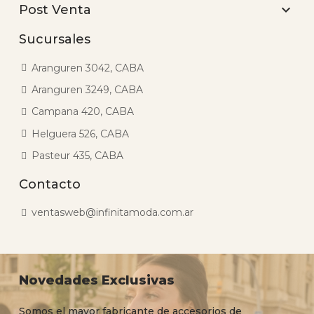

Post Venta
Sucursales
Aranguren 3042, CABA
Aranguren 3249, CABA
Campana 420, CABA
Helguera 526, CABA
Pasteur 435, CABA
Contacto
ventasweb@infinitamoda.com.ar
Novedades Exclusivas
Somos el mayor fabricante de accesorios de