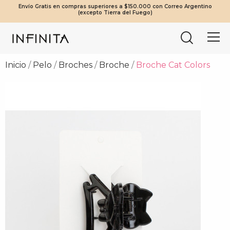
Envío Gratis en compras superiores a $150.000 con Correo Argentino
¡Beneficios Exclusivos! 20% OFF a partir de $2.000.000 | 10% OFF a
Tierra del Fuego envíos solo en compras a partir de $200.000
Mínimo de compra web $80.000
(excepto Tierra del Fuego)
partir de $1.000.000
vía Cruz del Sur.
Inicio
Pelo
Broches
Broche
Broche Cat Colors