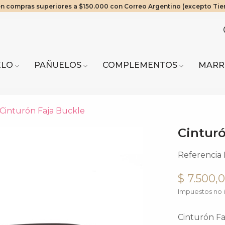
en compras superiores a $150.000 con Correo Argentino (excepto Tie
os Exclusivos! 20% OFF a partir de $2.000.000 | 10% OFF a partir de 
ra del Fuego envíos solo en compras a partir de $200.000 vía Cruz del
Mínimo de compra web $80.000
ELO
PAÑUELOS
COMPLEMENTOS
MARR
Cinturón Faja Buckle
Cinturó
Referencia
$ 7.500,
Impuestos no i
Cinturón Fa