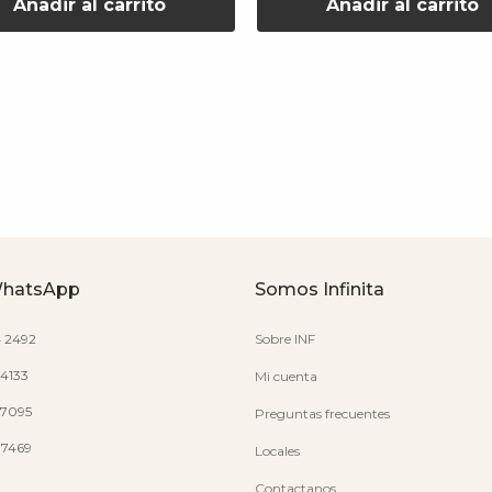
Añadir al carrito
Añadir al carrito
WhatsApp
Somos Infinita
4 2492
Sobre INF
 4133
Mi cuenta
7 7095
Preguntas frecuentes
7 7469
Locales
Contactanos