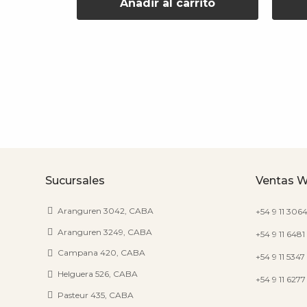
rito
Añadir al carrito
Sucursales
Ventas 
Aranguren 3042, CABA
+54 9 11 306
Aranguren 3249, CABA
+54 9 11 6481
Campana 420, CABA
+54 9 11 534
Helguera 526, CABA
+54 9 11 627
Pasteur 435, CABA