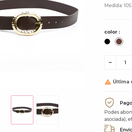
Medida: 105 
color :
Negro
Cac

Última 
Pago
Podes abona
asociada), e
Enví