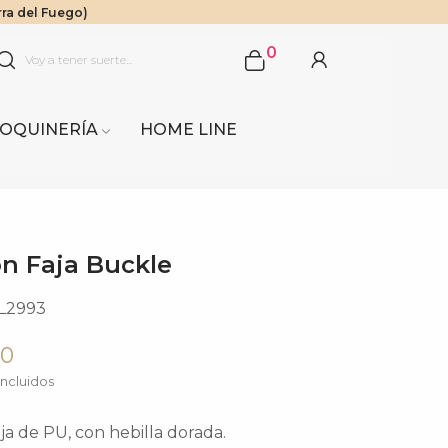
rra del Fuego)
$1.000.000
 Sur.
0
OQUINERÍA
HOME LINE
n Faja Buckle
L2993
00
ncluidos
ja de PU, con hebilla dorada.