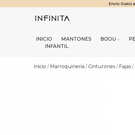
Envío Gratis 
¡Benefici
Tier
INICIO
MANTONES
BIJOU
P
INFANTIL
Inicio
Marroquineria
Cinturones
Fajas