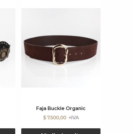
Faja Buckle Organic
Cintu
$ 7.500,00
$ 