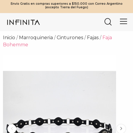
Envío Gratis en compras superiores a $150.000 con Correo Argentino
¡Beneficios Exclusivos! 20% OFF a partir de $2.000.000 | 10% OFF a
Tierra del Fuego envíos solo en compras a partir de $200.000
Mínimo de compra web $80.000
(excepto Tierra del Fuego)
partir de $1.000.000
vía Cruz del Sur.
Inicio
Marroquineria
Cinturones
Fajas
Faja
Bohemme