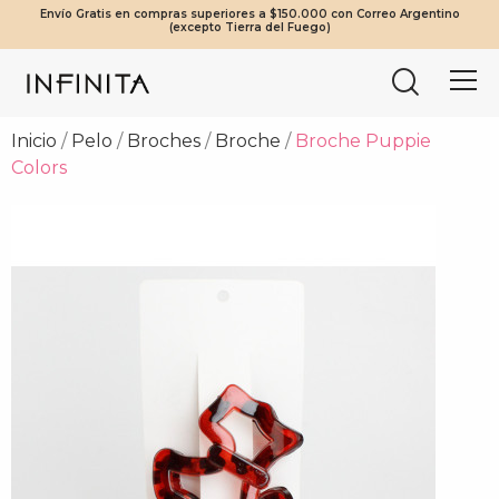
Envío Gratis en compras superiores a $150.000 con Correo Argentino
¡Beneficios Exclusivos! 20% OFF a partir de $2.000.000 | 10% OFF a
Tierra del Fuego envíos solo en compras a partir de $200.000
Mínimo de compra web $80.000
(excepto Tierra del Fuego)
partir de $1.000.000
vía Cruz del Sur.
Inicio
Pelo
Broches
Broche
Broche Puppie
Colors