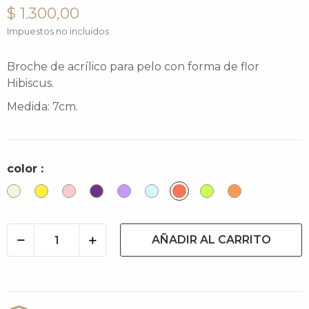
$ 1.300,00
Impuestos no incluidos
Broche de acrílico para pelo con forma de flor
Hibiscus.
Medida: 7cm.
color :
Butter
Limón
Rosa
Violeta
Lila
Baby
Salmón
Citric
Papaya
Blue
AÑADIR AL CARRITO