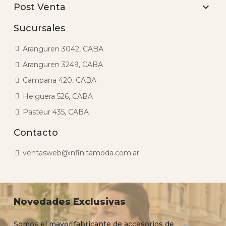

Post Venta
Sucursales
Aranguren 3042, CABA
Aranguren 3249, CABA
Campana 420, CABA
Helguera 526, CABA
Pasteur 435, CABA
Contacto
ventasweb@infinitamoda.com.ar
Novedades Exclusivas
Somos el mayor fabricante de accesorios de