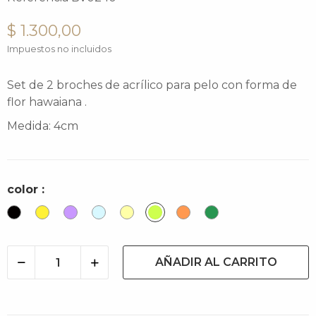
$ 1.300,00
Impuestos no incluidos
Set de 2 broches de acrílico para pelo con forma de
flor hawaiana .
Medida: 4cm
color :
Negro
Limón
Lila
Baby
Honey
Citric
Papaya
Verde
Blue
Light
Trendy
AÑADIR AL CARRITO