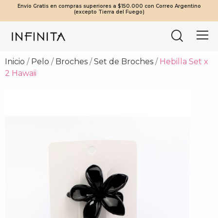
Envío Gratis en compras superiores a $150.000 con Correo Argentino
¡Beneficios Exclusivos! 20% OFF a partir de $2.000.000 | 10% OFF a
Tierra del Fuego envíos solo en compras a partir de $200.000
Mínimo de compra web $80.000
(excepto Tierra del Fuego)
partir de $1.000.000
vía Cruz del Sur.
Inicio
Pelo
Broches
Set de Broches
Hebilla Set x
2 Hawaii