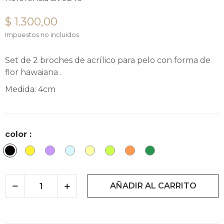
$ 1.300,00
Impuestos no incluidos
Set de 2 broches de acrílico para pelo con forma de
flor hawaiana .
Medida: 4cm
color :
Negro
Limón
Lila
Baby
Honey
Citric
Papaya
Verde
Blue
Light
Trendy
AÑADIR AL CARRITO