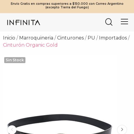
Envío Gratis en compras superiores a $150.000 con Correo Argentino
¡Beneficios Exclusivos! 20% OFF a partir de $2.000.000 | 10% OFF a
Tierra del Fuego envíos solo en compras a partir de $200.000
Mínimo de compra web $80.000
(excepto Tierra del Fuego)
partir de $1.000.000
vía Cruz del Sur.
Inicio
Marroquineria
Cinturones
PU
Importados
Cinturón Organic Gold
Sin Stock