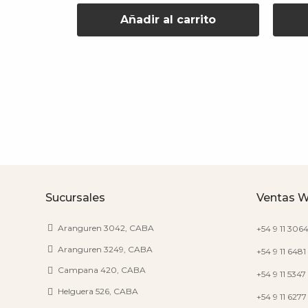
rito
Añadir al carrito
Sucursales
Ventas 
Aranguren 3042, CABA
+54 9 11 306
Aranguren 3249, CABA
+54 9 11 6481
Campana 420, CABA
+54 9 11 534
Helguera 526, CABA
+54 9 11 627