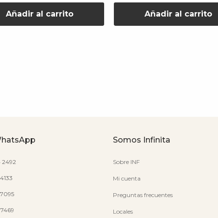
Añadir al carrito
Añadir al carrito
WhatsApp
Somos Infinita
4 2492
Sobre INF
 4133
Mi cuenta
7 7095
Preguntas frecuentes
7 7469
Locales