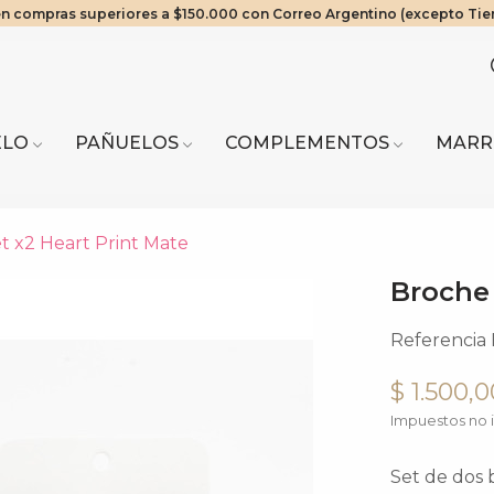
en compras superiores a $150.000 con Correo Argentino (excepto Tie
os Exclusivos! 20% OFF a partir de $2.000.000 | 10% OFF a partir de 
ra del Fuego envíos solo en compras a partir de $200.000 vía Cruz del
Mínimo de compra web $80.000
ELO
PAÑUELOS
COMPLEMENTOS
MARR
t x2 Heart Print Mate
Broche 
Referencia
$ 1.500,0
Impuestos no i
Set de dos 