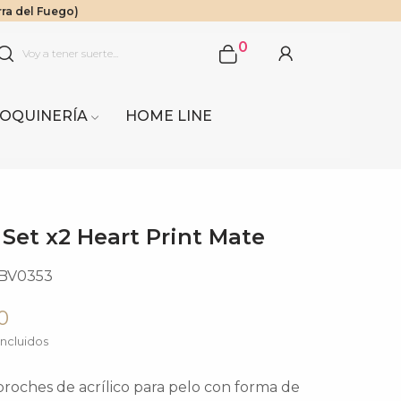
rra del Fuego)
$1.000.000
 Sur.
0
OQUINERÍA
HOME LINE
Set x2 Heart Print Mate
BV0353
0
ncluidos
broches de acrílico para pelo con forma de