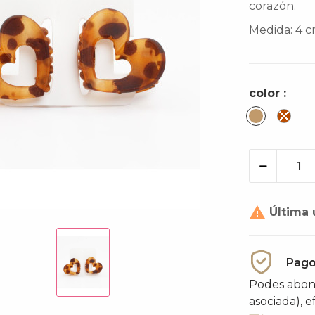
corazón.
Medida: 4 
color :
Camel
Car

Última 
Pago
Podes abona
asociada), e