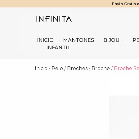
Envío Gratis 
¡Benefici
Tier
INICIO
MANTONES
BIJOU
P
INFANTIL
Inicio
Pelo
Broches
Broche
Broche Se