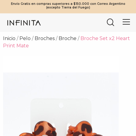
Envío Gratis en compras superiores a $150.000 con Correo Argentino
¡Beneficios Exclusivos! 20% OFF a partir de $2.000.000 | 10% OFF a
Tierra del Fuego envíos solo en compras a partir de $200.000
Mínimo de compra web $80.000
(excepto Tierra del Fuego)
partir de $1.000.000
vía Cruz del Sur.
Inicio
Pelo
Broches
Broche
Broche Set x2 Heart
Print Mate