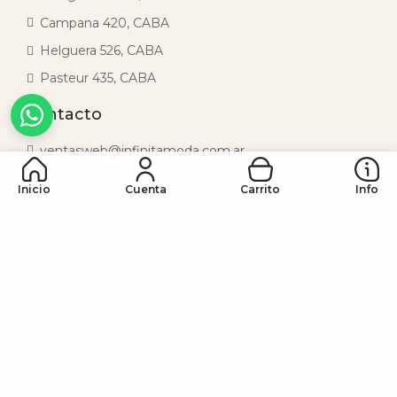
Campana 420, CABA
Helguera 526, CABA
Pasteur 435, CABA
Contacto
ventasweb@infinitamoda.com.ar
Inicio
Cuenta
Carrito
Info
Novedades Exclusivas
Somos el mayor fabricante de accesorios de
Argentina, con nuevos diseños y creando tendencias
día a día.
¿Querés tener novedades antes que nadie?